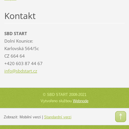
Kontakt
SBD START
Dolní Kounice:
Karlovská 564/5c
CZ 664 64
+420 603 87 44 67
info@sbd
start.cz
© SBD START 2008-2021
Vytvořeno službou
Webnode
Zobrazit:
Mobilní verzi
|
Standardní verzi